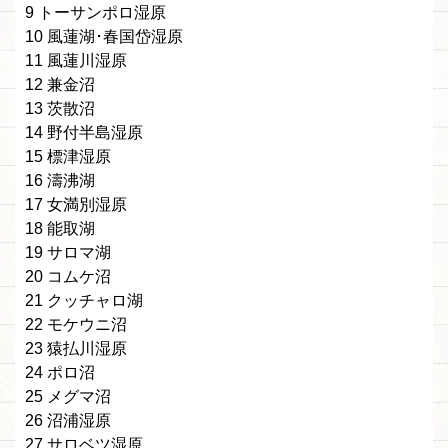
9 トーサンポロ湿原
10 風蓮湖･春国岱湿原
11 風蓮川湿原
12 兼金沼
13 茨散沼
14 野付半島湿原
15 標津湿原
16 濤沸湖
17 女満別湿原
18 能取湖
19 サロマ湖
20 コムケ沼
21 クッチャロ湖
22 モケウニ沼
23 猿払川湿原
24 ポロ沼
25 メグマ沼
26 沼浦湿原
27 サロベツ湿原