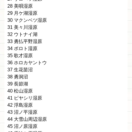
28 美唄湿原
29 月ケ湖湿原
30 マクンベツ湿原
31 美々川湿原
32 ウトナイ湖
33 勇払平野湿原
34 ポロト湿原
35 歌才湿原
36 ホロカヤントウ
37 生花苗沼
38 勇洞沼
39 長節湖
40 松山湿原
41 ピヤシリ湿原
42 浮島湿原
43 沼ノ平湿原
44 大雪山周辺湿原
45 沼ノ原湿原