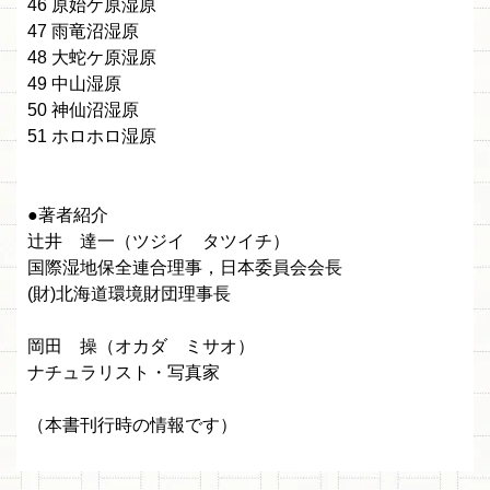
46 原始ケ原湿原
47 雨竜沼湿原
48 大蛇ケ原湿原
49 中山湿原
50 神仙沼湿原
51 ホロホロ湿原
●著者紹介
辻井 達一（ツジイ タツイチ）
国際湿地保全連合理事，日本委員会会長
(財)北海道環境財団理事長
岡田 操（オカダ ミサオ）
ナチュラリスト・写真家
（本書刊行時の情報です）