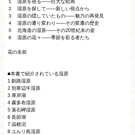
１ 湿原を視る――巨大な絵画
２ 湿原を探して――新しい視点から
３ 湿原の隠していたもの――魅力の再発見
４ 湿原の遷り変わり――その変遷の歴史
５ 北海道の湿原――その20世紀末の姿
６ 湿原の花々――季節を彩る者たち
花の名前
■本書で紹介されている湿原
1 釧路湿原
2 別寒辺牛湿原
3 厚岸湖
4 霧多布湿原
5 落石岬湿原
6 長節湖
7 温根沼
8 ユルリ島湿原