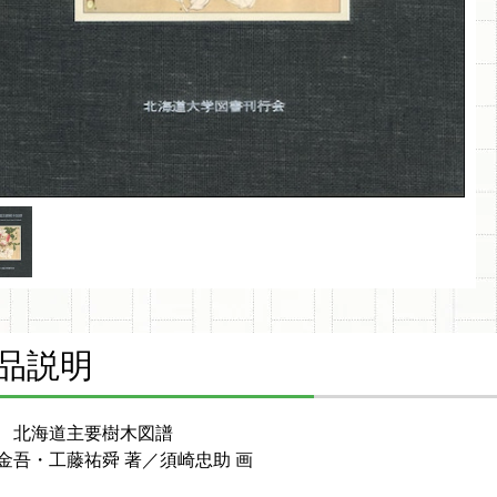
品説明
 北海道主要樹木図譜
金吾・工藤祐舜 著／須崎忠助 画