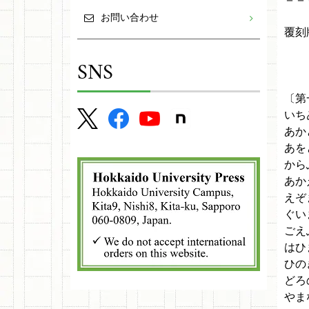
お問い合わせ
覆刻
有
SNS
横
〔第
いち
あか
あを
から
あか
えぞ
ぐい
ごえ
はひ
ひの
どろ
やま