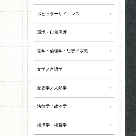
ポピュラーサイエンス
環境・自然保護
哲学・倫理学・思想／宗教
文学／言語学
歴史学／人類学
法律学／政治学
経済学・経営学