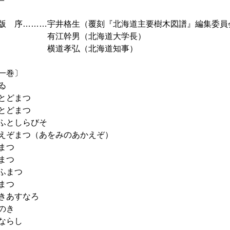
版 序………宇井格生（覆刻『北海道主要樹木図譜』編集委員
江幹男（北海道大学長）
道孝弘（北海道知事）
一巻〕
ゐ
とどまつ
とどまつ
ふとしらびそ
えぞまつ（あをみのあかえぞ）
まつ
まつ
ふまつ
まつ
きあすなろ
のき
ならし