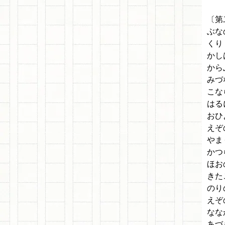
〔第
ぶな
くり
かし
から
みづ
こな
はる
おひ
えぞ
やま
かつ
ほお
きた
のり
えぞ
なな
あづ