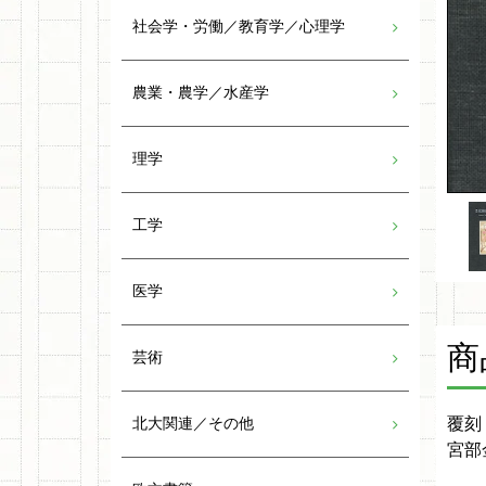
社会学・労働／教育学／心理学
農業・農学／水産学
理学
工学
医学
商
芸術
覆刻
北大関連／その他
宮部