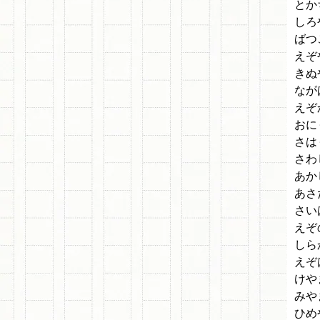
とか
しろ
ばつ
えぞ
きぬ
なが
えぞ
おに
さは
さわ
あか
あさ
さい
えぞ
しら
えぞ
けや
みや
ひめ