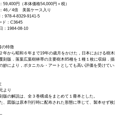
：59,400円（本体価格54,000円＋税）
：46／4倍 美装ケース入り
：978-4-8329-9141-5
ード：C3645
：1984-08-10
書の特徴
２年から昭和６年まで19年の歳月をかけた，日本における樹
覆刻版．落葉広葉樹林帯の主要樹木85種を１種１枚に収録．
の妙により，ポタニカル・アートとしても高い評価を受けてい
次
元より
版の解説は、全３巻構成をまとめて１冊本とした。
、図版は原本刊行時に配布された形態に準じて、製本せず枚
＝