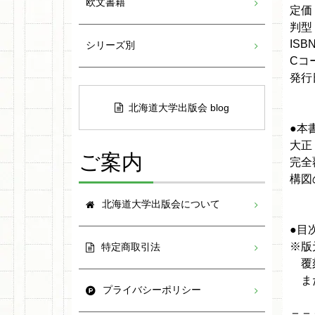
欧文書籍
定価
判型
ISBN
シリーズ別
Cコ
発行日
北海道大学出版会 blog
●本
大正
ご案内
完全
構図
北海道大学出版会について
●目
※版
特定商取引法
覆刻
また
プライバシーポリシー
＝＝