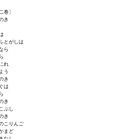
二巻〕
のき
は
ふとがしは
なら
ら
にれ
よう
のき
ぐは
ら
のき
こぶし
のき
のこりんご
かまど
きなし