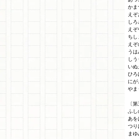
かま
えぞ
しろ
えぞ
ちし
えぞ
うは
しう
いぬ
ひろ
にが
やま
〔第
ふし
あを
つり
まゆ