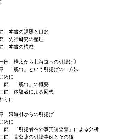
次
節 本書の課題と目的
節 先行研究の整理
節 本書の構成
一部 樺太から北海道への引揚げ〕
章 「脱出」という引揚げの一方法
じめに
節 「脱出」の概要
節 体験者による回想
わりに
章 深海村からの引揚げ
じめに
節 『引揚者在外事実調査票』による分析
節 官公吏の引揚事例とその後