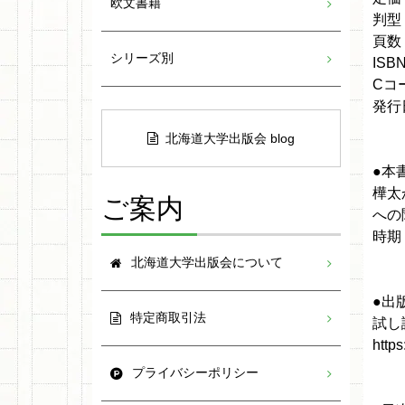
欧文書籍
判型
頁数
シリーズ別
ISBN
Cコ
発行日
北海道大学出版会 blog
●本
樺太
ご案内
への
時期
北海道大学出版会について
●出
特定商取引法
試し
http
プライバシーポリシー