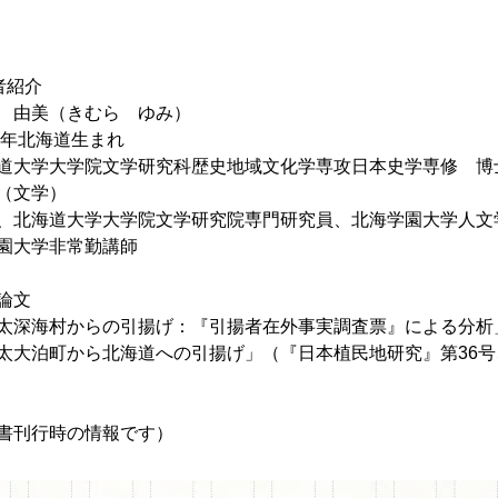
者紹介
 由美（きむら ゆみ）
73年北海道生まれ
道大学大学院文学研究科歴史地域文化学専攻日本史学専修 博
（文学）
、北海道大学大学院文学研究院専門研究員、北海学園大学人文
園大学非常勤講師
論文
太深海村からの引揚げ：『引揚者在外事実調査票』による分析」
太大泊町から北海道への引揚げ」（『日本植民地研究』第36号、
書刊行時の情報です）