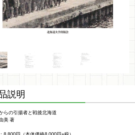
品説明
からの引揚者と戦後北海道
由美 著
：8,800円（本体価格8,000円+税）