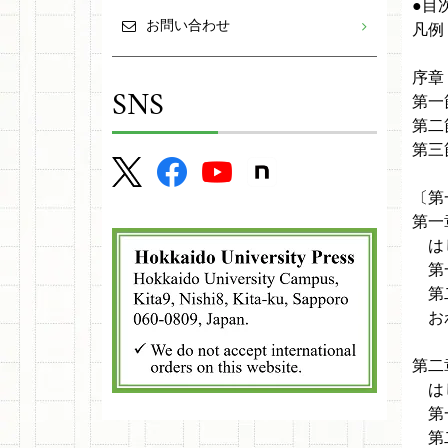
●目
お問い合わせ
凡例
序章
SNS
第一
第二
第三
〔第
第一
は
第一
第二
お
第二
は
第一
第二