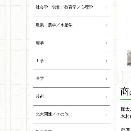
社会学・労働／教育学／心理学
農業・農学／水産学
理学
工学
医学
商
芸術
樺太
北大関連／その他
木村
定価