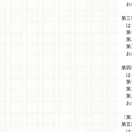
お
第三
は
第一
第二
第三
お
第四
は
第一
第二
第三
お
〔第
第五
は