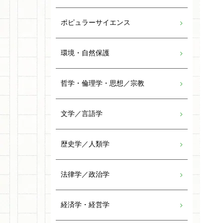
ポピュラーサイエンス
環境・自然保護
哲学・倫理学・思想／宗教
文学／言語学
歴史学／人類学
法律学／政治学
経済学・経営学