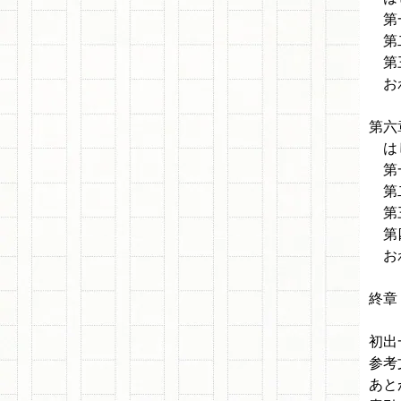
第一
第二
第三
お
第六
は
第一
第二
第三
第四
お
終章
初出
参考
あと