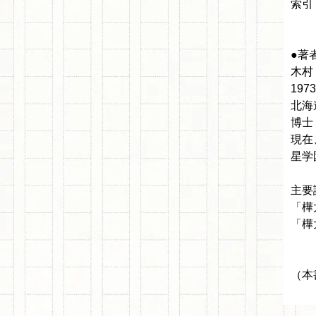
索引
●著
木村
19
北海
博士
現在
星学
主要
「樺
「樺
（本